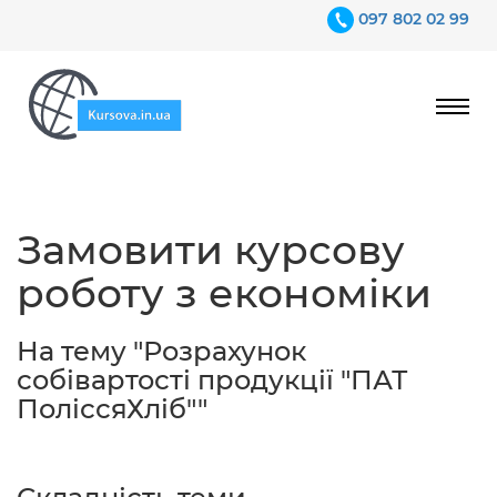
097 802 02 99
Ціни
Замовити курсову
Гарантії
роботу з економіки
Відгуки
Контакти
На тему "Розрахунок
собівартості продукції "ПАТ
ПоліссяХліб""
097 802 02 99