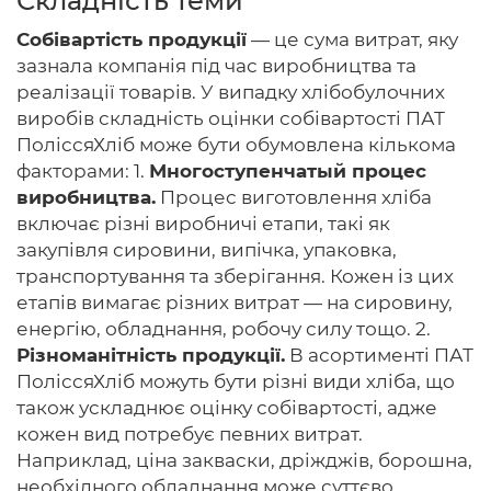
Складність теми
Собівартість продукції
— це сума витрат, яку
зазнала компанія під час виробництва та
реалізації товарів. У випадку хлібобулочних
Головна
виробів складність оцінки собівартості ПАТ
ПоліссяХліб може бути обумовлена ​​кількома
Авторам
факторами: 1.
Многоступенчатый процес
Умови
виробництва.
Процес виготовлення хліба
включає різні виробничі етапи, такі як
Вхiд
закупівля сировини, випічка, упаковка,
транспортування та зберігання. Кожен із цих
етапів вимагає різних витрат — на сировину,
енергію, обладнання, робочу силу тощо. 2.
Різноманітність продукції.
В асортименті ПАТ
ПоліссяХліб можуть бути різні види хліба, що
також ускладнює оцінку собівартості, адже
кожен вид потребує певних витрат.
Наприклад, ціна закваски, дріжджів, борошна,
необхідного обладнання може суттєво