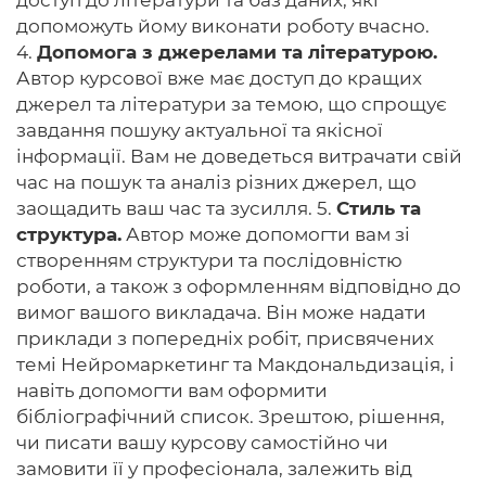
доступ до літератури та баз даних, які
допоможуть йому виконати роботу вчасно.
4.
Допомога з джерелами та літературою.
Автор курсової вже має доступ до кращих
джерел та літератури за темою, що спрощує
завдання пошуку актуальної та якісної
інформації. Вам не доведеться витрачати свій
час на пошук та аналіз різних джерел, що
заощадить ваш час та зусилля. 5.
Стиль та
структура.
Автор може допомогти вам зі
створенням структури та послідовністю
роботи, а також з оформленням відповідно до
вимог вашого викладача. Він може надати
приклади з попередніх робіт, присвячених
темі Нейромаркетинг та Макдональдизація, і
навіть допомогти вам оформити
бібліографічний список. Зрештою, рішення,
чи писати вашу курсову самостійно чи
замовити її у професіонала, залежить від