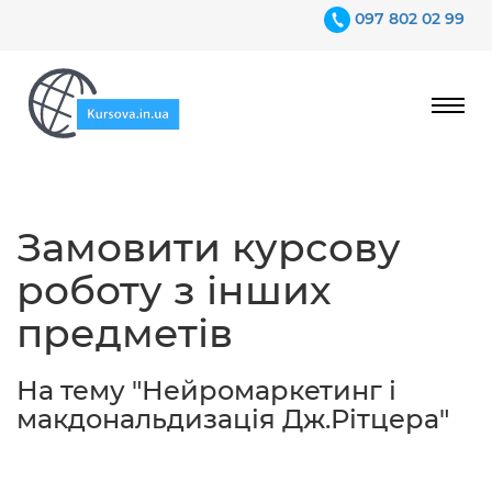
097 802 02 99
Ціни
Замовити курсову
Гарантії
роботу з інших
Відгуки
предметів
Контакти
На тему "Нейромаркетинг і
макдональдизація Дж.Рітцера"
097 802 02 99