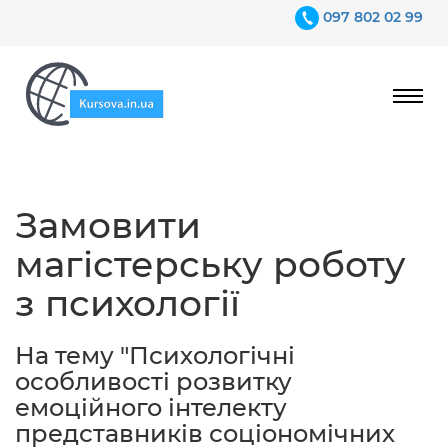
097 802 02 99
Ціни
Замовити
Гарантії
магістерську роботу
Відгуки
з психології
Контакти
На тему "Психологічні
особливості розвитку
емоційного інтелекту
представників соціономічних
097 802 02 99