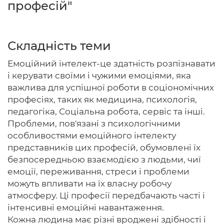
професій"
Складність теми
Головна
Емоційний інтелект-це здатність розпізнавати
Авторам
і керувати своїми і чужими емоціями, яка
важлива для успішної роботи в соціономічних
Умови
професіях, таких як медицина, психологія,
Вхiд
педагогіка, Соціальна робота, сервіс та інші.
Проблеми, пов'язані з психологічними
особливостями емоційного інтелекту
представників цих професій, обумовлені їх
безпосередньою взаємодією з людьми, чиї
емоції, переживання, стреси і проблеми
можуть впливати на їх власну робочу
атмосферу. Ці професії передбачають часті і
інтенсивні емоційні навантаження.
Кожна людина має різні вроджені здібності і