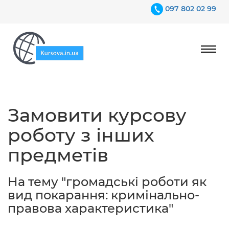
097 802 02 99
Ціни
Замовити курсову
Гарантії
роботу з інших
Відгуки
предметів
Контакти
На тему "громадські роботи як
вид покарання: кримінально-
правова характеристика"
097 802 02 99