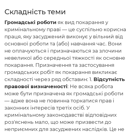
Складність теми
Громадські роботи
як вид покарання у
Головна
кримінальному праві — це суспільно корисна
праця, яку засуджений виконує у вільний від
Авторам
основної роботи та (або) навчання час. Вони
не оплачуються і призначаються за злочини
Умови
невеликої або середньої тяжкості як основне
Вхiд
покарання. Призначення та застосування
громадських робіт як покарання викликає
складності через ряд обставин: 1.
Відсутність
правової визначеності
: Не всяка робота
може бути призначена як громадські роботи
— адже вона не повинна торкатися прав і
законних інтересів третіх осіб. У
кримінальному законодавстві відповідних
роз'яснень мало, що може призвести до
неприємних для засуджених наслідків. Це не