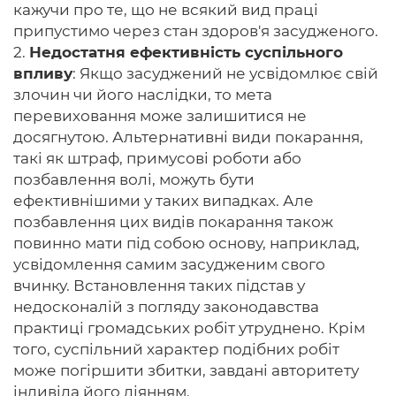
кажучи про те, що не всякий вид праці
припустимо через стан здоров'я засудженого.
2.
Недостатня ефективність суспільного
впливу
: Якщо засуджений не усвідомлює свій
злочин чи його наслідки, то мета
перевиховання може залишитися не
досягнутою. Альтернативні види покарання,
такі як штраф, примусові роботи або
позбавлення волі, можуть бути
ефективнішими у таких випадках. Але
позбавлення цих видів покарання також
повинно мати під собою основу, наприклад,
усвідомлення самим засудженим свого
вчинку. Встановлення таких підстав у
недосконалій з погляду законодавства
практиці громадських робіт утруднено. Крім
того, суспільний характер подібних робіт
може погіршити збитки, завдані авторитету
індивіда його діянням.