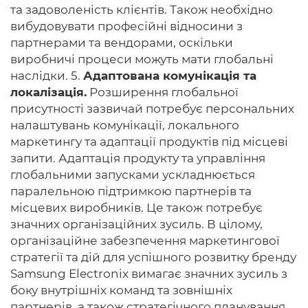
та задоволеність клієнтів. Також необхідно
вибудовувати професійні відносини з
партнерами та вендорами, оскільки
виробничі процеси можуть мати глобальні
наслідки. 5.
Адаптована комунікація та
локалізація.
Розширення глобальної
присутності зазвичай потребує персональних
налаштувань комунікації, локального
маркетингу та адаптації продуктів під місцеві
запити. Адаптація продукту та управління
глобальними запусками ускладнюється
паралельною підтримкою партнерів та
місцевих виробників. Це також потребує
значних організаційних зусиль. В цілому,
організаційне забезпечення маркетингової
стратегії та дій для успішного розвитку бренду
Samsung Electronix вимагає значних зусиль з
боку внутрішніх команд та зовнішніх
партнерів, а також стратегічного планування