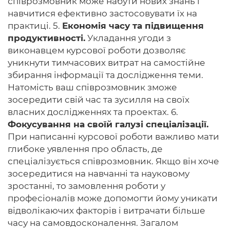
співрозмовник може набути нових знань і
навчитися ефективно застосовувати їх на
практиці. 5.
Економія часу та підвищення
продуктивності.
Укладання угоди з
виконавцем курсової роботи дозволяє
уникнути тимчасових витрат на самостійне
збирання інформації та дослідження теми.
Натомість ваш співрозмовник зможе
зосередити свій час та зусилля на своїх
власних дослідженнях та проектах. 6.
Фокусування на своїй галузі спеціалізації.
При написанні курсової роботи важливо мати
глибоке уявлення про область, де
спеціалізується співрозмовник. Якщо він хоче
зосередитися на навчанні та науковому
зростанні, то замовлення роботи у
професіоналів може допомогти йому уникати
відволікаючих факторів і витрачати більше
часу на самовдосконалення. Загалом