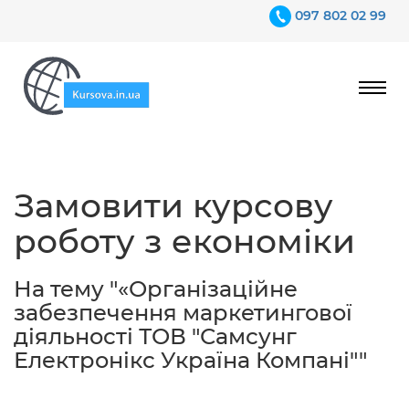
097 802 02 99
Ціни
Замовити курсову
Гарантії
роботу з економіки
Відгуки
Контакти
На тему "«Організаційне
забезпечення маркетингової
діяльності ТОВ "Самсунг
Електронікс Україна Компані""
097 802 02 99