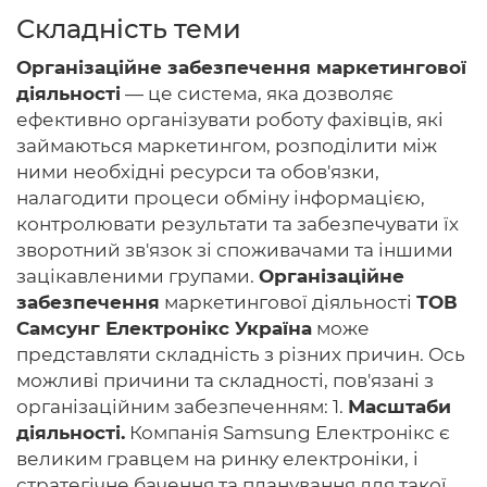
Складність теми
Організаційне забезпечення маркетингової
діяльності
— це система, яка дозволяє
Головна
ефективно організувати роботу фахівців, які
займаються маркетингом, розподілити між
Авторам
ними необхідні ресурси та обов'язки,
Умови
налагодити процеси обміну інформацією,
контролювати результати та забезпечувати їх
Вхiд
зворотний зв'язок зі споживачами та іншими
зацікавленими групами.
Організаційне
забезпечення
маркетингової діяльності
ТОВ
Самсунг Електронікс Україна
може
представляти складність з різних причин. Ось
можливі причини та складності, пов'язані з
організаційним забезпеченням: 1.
Масштаби
діяльності.
Компанія Samsung Електронікс є
великим гравцем на ринку електроніки, і
стратегічне бачення та планування для такої