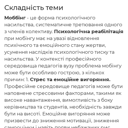
Складність теми
Моббінг
- це форма психологічного
насильства, систематичне третювання одного
Головна
з членів колективу.
Психологічна реабілітація
при мобінгу має на увазі відновлення
Авторам
психічного та емоційного стану жертви,
Умови
усунення наслідків психологічного тиску та
насильства. У контексті професійного
Вхiд
середовища педагогів вузу проблема мобінгу
може бути особливо гострою, з кількох
причин: 1.
Стрес та емоційне вигоряння.
Професійне середовище педагогів може бути
наповнене стресовими факторами, такими як
високе навантаження, вимогливість з боку
керівництва та студентів, необхідність завжди
бути на висоті. Емоційне вигоряння може
призвести до зниження мотивації, зниження
самооцінки і навіть появи небажаних рис