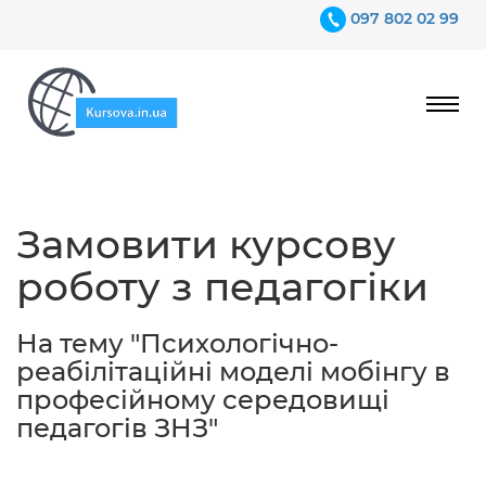
097 802 02 99
Ціни
Замовити курсову
Гарантії
роботу з педагогіки
Відгуки
Контакти
На тему "Психологічно-
реабілітаційні моделі мобінгу в
професійному середовищі
педагогів ЗНЗ"
097 802 02 99