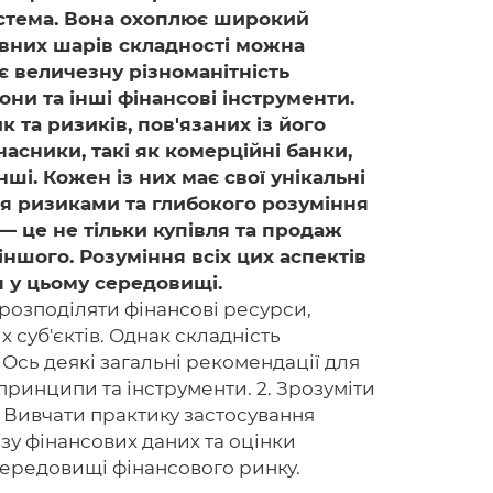
система. Вона охоплює широкий
новних шарів складності можна
 величезну різноманітність
іони та інші фінансові інструменти.
Головна
 та ризиків, пов'язаних із його
Авторам
часники, такі як комерційні банки,
нші. Кожен із них має свої унікальні
Умови
ння ризиками та глибокого розуміння
— це не тільки купівля та продаж
Вхiд
 іншого. Розуміння всіх цих аспектів
я у цьому середовищі.
розподіляти фінансові ресурси,
 суб'єктів. Однак складність
 Ось деякі загальні рекомендації для
 принципи та інструменти. 2. Зрозуміти
3. Вивчати практику застосування
зу фінансових даних та оцінки
 середовищі фінансового ринку.