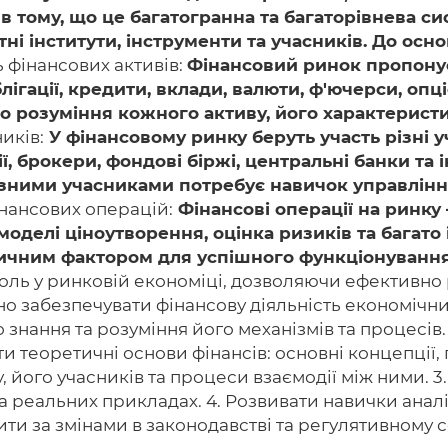
 в тому, що це багатогранна та багаторівнева 
тні інститути, інструменти та учасників. До ос
ь фінансових активів:
Фінансовий ринок пропонує
блігації, кредити, вклади, валюти, ф'ючерси, опц
о розуміння кожного активу, його характеристик
иків:
У фінансовому ринку беруть участь різні у
ї, брокери, фондові біржі, центральні банки та і
 з різними учасниками потребує навичок управлі
інансових операцій:
Фінансові операції на ринку 
 моделі ціноутворення, оцінка ризиків та багато
итичним фактором для успішного функціонуванн
оль у ринковій економіці, дозволяючи ефективно 
но забезпечувати фінансову діяльність економічних
знання та розуміння його механізмів та процесів.
ти теоретичні основи фінансів: основні концепції,
у, його учасників та процеси взаємодії між ними. 
а реальних прикладах. 4. Розвивати навички аналі
жити за змінами в законодавстві та регулятивному