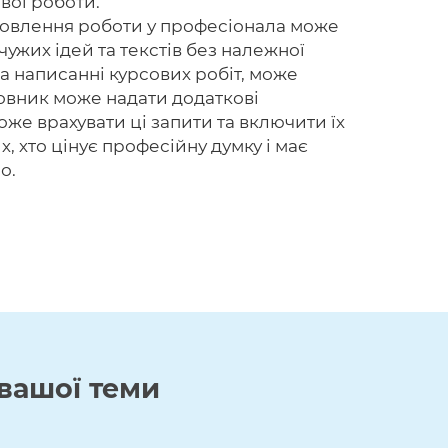
вої роботи.
амовлення роботи у професіонала може
ужих ідей та текстів без належної
а написанні курсових робіт, може
вник може надати додаткові
же врахувати ці запити та включити їх
, хто цінує професійну думку і має
о.
вашої теми