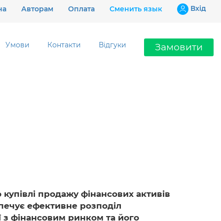
Вхiд
на
Авторам
Оплата
Сменить язык
Умови
Контакти
Відгуки
Замовити
Ціни
Гарантії
Відгуки
Контакти
 купівлі продажу фінансових активів
езпечує ефективне розподіл
097 802 02 99
ї з фінансовим ринком та його