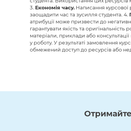
студента. Використання цих ресурсів
3.
Економія часу.
Написання курсової р
заощадити час та зусилля студента. 4.
атрибуції може призвести до негативни
гарантувати якість та оригінальність р
матеріали, приклади або консультації
у роботу. У результаті замовлення кур
обмежений доступ до ресурсів або нед
Отримайт