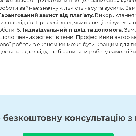
 може значно прискорити процес написання курсо
оботи займає значну кількість часу та зусиль. З
Гарантований захист від плагіату.
Використання ч
х наслідків. Професіонал, який спеціалізується н
оботи. 5.
Індивідуальний підхід та допомога.
Замо
 щодо певних аспектів теми. Професійний автор мо
сової роботи з економіки може бути кращим для тих
остатньо досвіду, щоб написати роботу самостійн
е
безкоштовну
консультацію з 