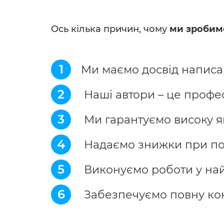
Ось кілька причин, чому
ми зробим
1
Ми маємо досвід написан
2
Наші автори – це профес
3
Ми гарантуємо високу які
4
Надаємо знижки при пов
5
Виконуємо роботи у най
6
Забезпечуємо повну кон