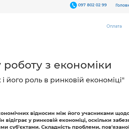
097 802 02 99
Голов
Оплата
 роботу з економіки
і його роль в ринковій економіці"
кономічних відносин між його учасниками щодо
Він відіграє у ринковій економіці, оскільки заб
ми суб'єктами. Складність проблеми, пов'язано