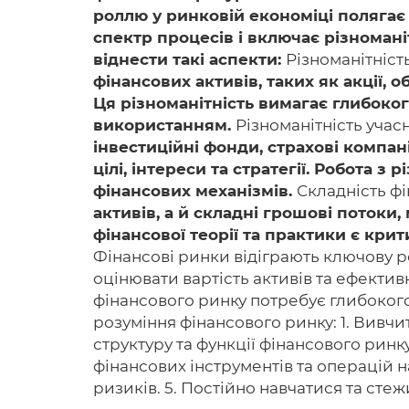
роллю у ринковій економіці полягає
спектр процесів і включає різномані
віднести такі аспекти:
Різноманітніст
фінансових активів, таких як акції, о
Ця різноманітність вимагає глибоког
використанням.
Різноманітність учасн
інвестиційні фонди, страхові компані
цілі, інтереси та стратегії. Робота
фінансових механізмів.
Складність ф
активів, а й складні грошові потоки,
фінансової теорії та практики є кр
Фінансові ринки відіграють ключову р
оцінювати вартість активів та ефектив
фінансового ринку потребує глибокого 
розуміння фінансового ринку: 1. Вивчи
структуру та функції фінансового ринк
фінансових інструментів та операцій н
ризиків. 5. Постійно навчатися та сте