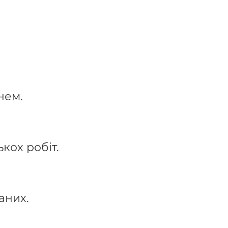
нем.
кох робіт.
аних.