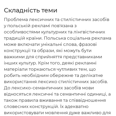
Складність теми
Проблема лексичних та стилістичних засобів
Головна
у польській рекламі пов'язана з
особливостями культурних та лінгвістичних
Авторам
традицій країни. Польська соціальна реклама
може включати унікальні слова, фразові
Умови
конструкції та образи, які можуть бути
Вхiд
важкими для сприйняття представниками
інших культур. Крім того, деякі рекламні
матеріали торкаються чутливих тем, що
робить необхідним обережне та делікатне
використання лексико стилістичних засобів.
До лексико-семантичних засобів мови
відносяться лексичні та семантичні одиниці, а
також правила вживання та співвідношення
словесних конструкцій. Їх адекватно
використовувати мовлення дуже важливо для