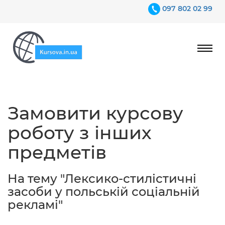
097 802 02 99
Ціни
Замовити курсову
Гарантії
роботу з інших
Відгуки
предметів
Контакти
На тему "Лексико-стилістичні
засоби у польській соціальній
рекламі"
097 802 02 99