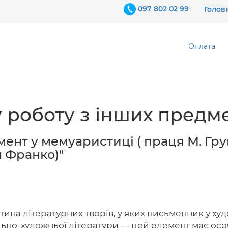
097 802 02 99
Голов
Оплата
 роботу з інших предме
мент у мемуаристиці ( праця М. Гр
н Франко)"
ина літературних творів, у яких письменник у ху
льно-художньої літератури — цей елемент має ос