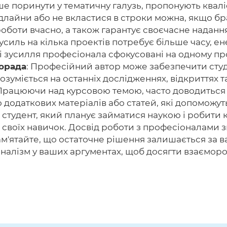
 поринути у тематичну галузь, пропонують кваліфі
длайни або не вкластися в строки можна, якщо бра
боти вчасно, а також гарантує своєчасне надання
зусиль на кілька проектів потребує більше часу, ен
 зусилля професіонала сфокусовані на одному про
порада
: Професійний автор може забезпечити сту
зуміється на останніх дослідженнях, відкриттях т
 Працюючи над курсовою темою, часто доводиться 
 додаткових матеріалів або статей, які допоможу
: студент, який планує займатися наукою і робити к
 своїх навичок. Досвід роботи з професіоналами 
ам'ятайте, що остаточне рішення залишається за
оналізм у ваших аргументах, щоб досягти взаєморо