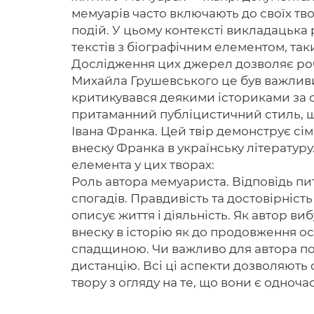
мемуарів часто включають до своїх тво
подій. У цьому контексті викладацька
текстів з біографічним елементом, та
Дослідження цих джерел дозволяє роб
Михайла Грушевського це був важливий 
критикувався деякими істориками за с
притаманний публіцистичний стиль, щ
Івана Франка. Цей твір демонструє сім
внеску Франка в українську літератур
елемента у цих творах:
Роль автора мемуариста. Відповідь пит
спогадів. Правдивість та достовірніс
описує життя і діяльність. Як автор ви
внеску в історію як до продовження о
спадщиною. Чи важливо для автора поєд
дистанцію. Всі ці аспекти дозволяють 
твору з огляду на те, що вони є одно