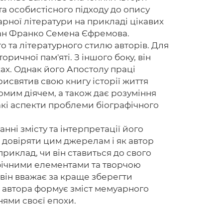
та особистісного підходу до опису
рної літератури на прикладі цікавих
Іван Франко Семена Єфремова.
 та літературного стилю авторів. Для
Головна
ричної пам'яті. З іншого боку, він
Авторам
ах. Однак його Апостолу праці
святив свою книгу історії життя
Умови
омим діячем, а також дає розуміння
акі аспекти проблеми біографічного
Вхiд
нні змісту та інтерпретації його
 довіряти цим джерелам і як автор
приклад, чи він ставиться до свого
афічними елементами та творчою
 він вважає за краще зберегти
яд автора формує зміст мемуарного
нями своєї епохи.