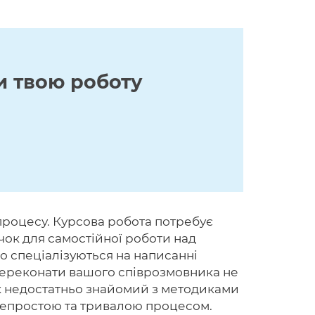
и твою роботу
 процесу. Курсова робота потребує
чок для самостійної роботи над
що спеціалізуються на написанні
 переконати вашого співрозмовника не
к недостатньо знайомий з методиками
 непростою та тривалою процесом.