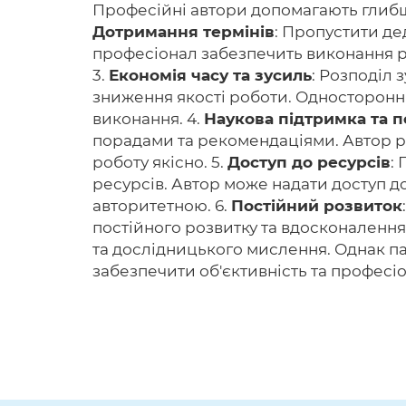
Професійні автори допомагають глибше
Дотримання термінів
: Пропустити де
професіонал забезпечить виконання ро
3.
Економія часу та зусиль
: Розподіл 
зниження якості роботи. Односторонні
виконання. 4.
Наукова підтримка та 
порадами та рекомендаціями. Автор ро
роботу якісно. 5.
Доступ до ресурсів
:
ресурсів. Автор може надати доступ до
авторитетною. 6.
Постійний розвиток
постійного розвитку та вдосконалення
та дослідницького мислення. Однак п
забезпечити об'єктивність та професі