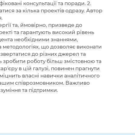
ковані консультації та поради. 2.
тися за кілька проектів одразу. Автор
.
ергії та, ймовірно, призведе до
екті та гарантують високий рівень
дента необхідними знаннями,
а методологіях, що дозволяє виконати
звертатися до різних джерел та
ть зробити роботу більш змістовною та
ар'єру в цій галузі, повинен прагнути
зміцнить власні навички аналітичного
 вашим співрозмовником. Важливо
зуміння та підтримки.