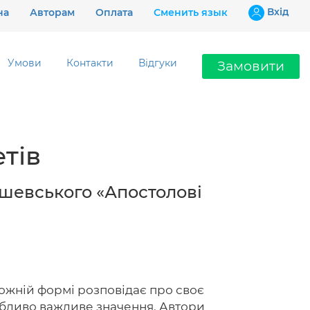
Вхiд
на
Авторам
Оплата
Сменить язык
Умови
Контакти
Відгуки
Замовити
Ціни
тів
Гарантії
Відгуки
ушевського «Апостолові
Контакти
дожній формі розповідає про своє
097 802 02 99
обливо важливе значення. Автори