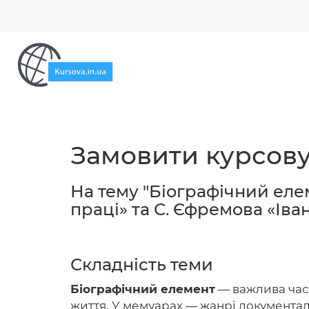
Замовити курсову
На тему "Біографічний еле
праці» та С. Єфремова «Іва
Складність теми
Біографічний елемент
— важлива част
життя. У мемуарах — жанрі документа