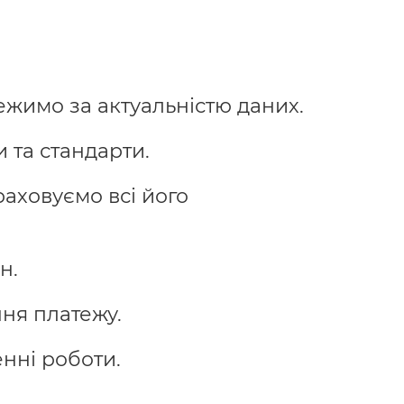
ежимо за актуальністю даних.
 та стандарти.
раховуємо всі його
н.
ня платежу.
нні роботи.