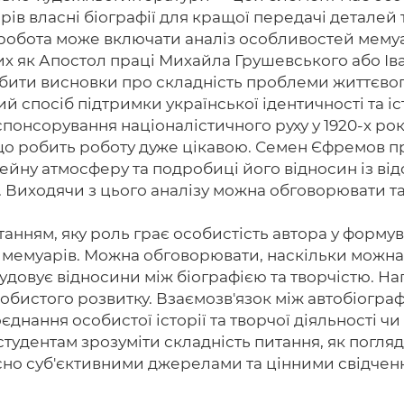
рів власні біографії для кращої передачі деталей 
 робота може включати аналіз особливостей мемуа
ких як Апостол праці Михайла Грушевського або 
ити висновки про складність проблеми життєвого
спосіб підтримки української ідентичності та істо
понсорування націоналістичного руху у 1920-х рок
о робить роботу дуже цікавою. Семен Єфремов при
ейну атмосферу та подробиці його відносин із від
у. Виходячи з цього аналізу можна обговорювати т
анням, яку роль грає особистість автора у формува
ть мемуарів. Можна обговорювати, наскільки можна
будовує відносини між біографією та творчістю. На
собистого розвитку. Взаємозв'язок між автобіогр
нання особистої історії та творчої діяльності чи
студентам зрозуміти складність питання, як погл
часно суб'єктивними джерелами та цінними свідчен