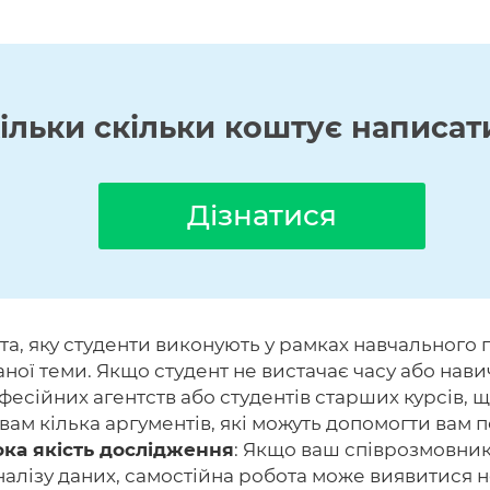
кільки скільки коштує написат
Дізнатися
та, яку студенти виконують у рамках навчального
ної теми. Якщо студент не вистачає часу або нави
есійних агентств або студентів старших курсів, 
 вам кілька аргументів, які можуть допомогти вам
ка якість дослідження
: Якщо ваш співрозмовни
налізу даних, самостійна робота може виявитися