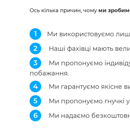
Ось кілька причин, чому
ми зробим
1
Ми використовуємо лише
2
Наші фахівці мають вели
3
Ми пропонуємо індивідуа
побажання.
4
Ми гарантуємо якісне в
5
Ми пропонуємо гнучкі у
6
Ми надаємо безкоштовну