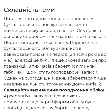
Складність теми
Питання про виникнення та становлення
Головна
бухгалтерського обліку є складним та
викликає дискусії серед вчених. Ось деякі з
Авторам
основних проблем, пов'язаних з цією темою: 1.
Нестача історичних свідчень. Перші сліди
Умови
бухгалтерського обліку з'явилися в
Вхiд
давньовавилонський період (2 тисячі років до
н.е.), але тоді це були лише окремі записи про
транзакції. З тих часів збереглися глиняні
таблички, що містять господарські записи.
Однак на сьогоднішній день збереглася лише
невелика кількість тогочасних документів. 2.
Складність визначення походження обліку.
Археологічні знахідки дозволяють
припустити, що перші форми обліку були
необхідні відстеження боргів і товарів,