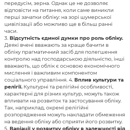
передусім, зерна. Однак це не дозволяє
відповісти на питання, коли саме виникли
перші зачатки обліку: на зорі шумерської
цивілізації або можливо ще в більш ранні
часи.
3.
Відсутність єдиної думки про роль обліку.
Деякі вчені вважають за краще бачити в
обліку прагматичний засіб для полегшення
контролю над господарською діяльністю, інші
вважають, що облік є основою економічного
мислення і важливим компонентом
соціального управління. 4.
Вплив культури та
релігії.
Культурні та релігійні особливості,
характерні для різних культур, можуть також
впливати на розвиток та застосування обліку.
Так, наприклад, окремі релігійні
розпорядження можуть накладати обмеження
на ведення обліку або сприяти його розвитку.
5.
Варіації у розвитку обліку в залежності від