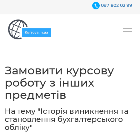
097 802 02 99
Ціни
Замовити курсову
Гарантії
роботу з інших
Відгуки
предметів
Контакти
На тему "Історія виникнення та
становлення бухгалтерського
обліку"
097 802 02 99