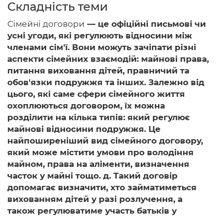
Складність теми
Сімейні договори
— це офіційні письмові чи
усні угоди, які регулюють відносини між
Головна
членами сім'ї. Вони можуть зачіпати різні
аспекти сімейних взаємодій: майнові права,
Авторам
питання виховання дітей, правничий та
обов'язки подружжя та інших. Залежно від
Умови
цього, які саме сфери сімейного життя
охоплюються договором, їх можна
Вхiд
розділити на кілька типів: який регулює
майнові відносини подружжя. Це
найпоширеніший вид сімейного договору,
який може містити умови про володіння
майном, права на аліменти, визначення
часток у майні тощо. д. Такий договір
допомагає визначити, хто займатиметься
вихованням дітей у разі розлучення, а
також регулюватиме участь батьків у