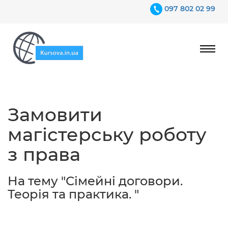
097 802 02 99
Ціни
Замовити
Гарантії
магістерську роботу
Відгуки
з права
Контакти
На тему "Сімейні договори.
Теорія та практика. "
097 802 02 99