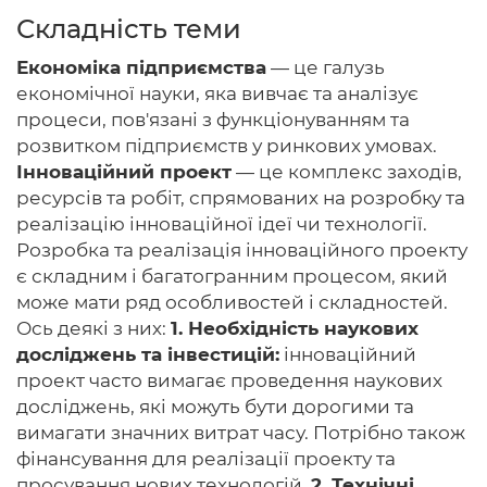
Складність теми
Економіка підприємства
— це галузь
економічної науки, яка вивчає та аналізує
Головна
процеси, пов'язані з функціонуванням та
розвитком підприємств у ринкових умовах.
Авторам
Інноваційний проект
— це комплекс заходів,
Умови
ресурсів та робіт, спрямованих на розробку та
реалізацію інноваційної ідеї чи технології.
Вхiд
Розробка та реалізація інноваційного проекту
є складним і багатогранним процесом, який
може мати ряд особливостей і складностей.
Ось деякі з них:
1. Необхідність наукових
досліджень та інвестицій:
інноваційний
проект часто вимагає проведення наукових
досліджень, які можуть бути дорогими та
вимагати значних витрат часу. Потрібно також
фінансування для реалізації проекту та
просування нових технологій.
2. Технічні