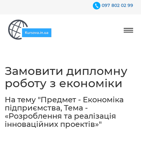
097 802 02 99
Ціни
Замовити дипломну
Гарантії
роботу з економіки
Відгуки
Контакти
На тему "Предмет - Економіка
підприємства, Тема -
«Розроблення та реалізація
інноваційних проектів»"
097 802 02 99