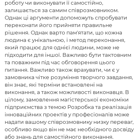
роботу чи виконувати її самостійно,
залишається за самим співрозмовником.
Однак ці аргументи допоможуть спробувати
переконати його прийняти правильне
рішення. Однак варто пам'ятати, що кожна
людина є унікальною, і метод переконання,
який працює для однієї людини, може не
підходити для іншої. Важливо бути тактовним
та поважним під час обговорення цього
питання. Важливо також врахувати, чи є у
замовника чітке розуміння творчого завдання,
він знає, які терміни встановлені на
виконання, а також можливості виконавця. В
цілому, замовлення магістерської економіки
підприємства з темою Розробка та реалізація
інноваційних проектів у професіоналів може
надати вашому співрозмовнику низку переваг,
особливо якщо він не має необхідного досвіду
або знань для самостійного виконання.