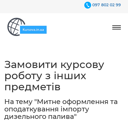
097 802 02 99
Ціни
Замовити курсову
Гарантії
роботу з інших
Відгуки
предметів
Контакти
На тему "Митне оформлення та
оподаткування імпорту
дизельного палива"
097 802 02 99