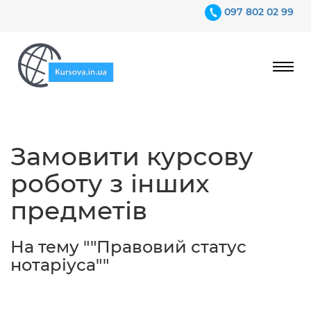
097 802 02 99
Ціни
Замовити курсову
Гарантії
роботу з інших
Відгуки
предметів
Контакти
На тему ""Правовий статус
нотаріуса""
097 802 02 99