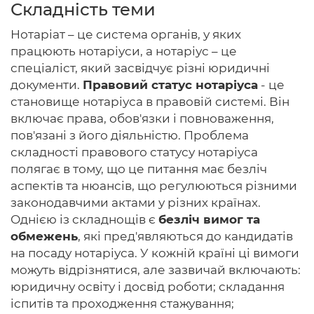
Складність теми
Нотаріат – це система органів, у яких
працюють нотаріуси, а нотаріус – це
Головна
спеціаліст, який засвідчує різні юридичні
документи.
Правовий статус нотаріуса
- це
Авторам
становище нотаріуса в правовій системі. Він
включає права, обов'язки і повноваження,
Умови
пов'язані з його діяльністю. Проблема
складності правового статусу нотаріуса
Вхiд
полягає в тому, що це питання має безліч
аспектів та нюансів, що регулюються різними
законодавчими актами у різних країнах.
Однією із складнощів є
безліч вимог та
обмежень
, які пред'являються до кандидатів
на посаду нотаріуса. У кожній країні ці вимоги
можуть відрізнятися, але зазвичай включають:
юридичну освіту і досвід роботи; складання
іспитів та проходження стажування;