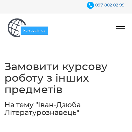
097 802 02 99
Ціни
Замовити курсову
Гарантії
роботу з інших
Відгуки
предметів
Контакти
На тему "Іван-Дзюба
Літературознавець"
097 802 02 99