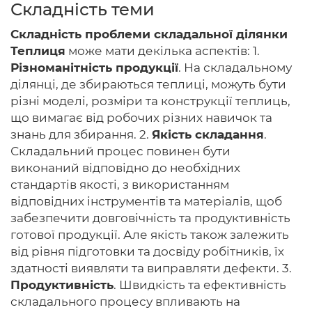
Складність теми
Складність проблеми складальної ділянки
Теплиця
може мати декілька аспектів: 1.
Головна
Різноманітність продукції
. На складальному
ділянці, де збираються теплиці, можуть бути
Авторам
різні моделі, розміри та конструкції теплиць,
що вимагає від робочих різних навичок та
Умови
знань для збирання. 2.
Якість складання
.
Складальний процес повинен бути
Вхiд
виконаний відповідно до необхідних
стандартів якості, з використанням
відповідних інструментів та матеріалів, щоб
забезпечити довговічність та продуктивність
готової продукції. Але якість також залежить
від рівня підготовки та досвіду робітників, їх
здатності виявляти та виправляти дефекти. 3.
Продуктивність
. Швидкість та ефективність
складального процесу впливають на