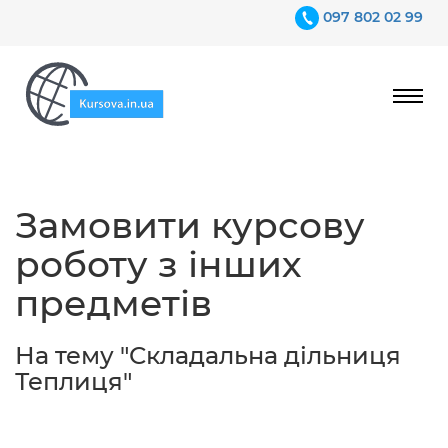
097 802 02 99
Ціни
Замовити курсову
Гарантії
роботу з інших
Відгуки
предметів
Контакти
На тему "Складальна дільниця
Теплиця"
097 802 02 99