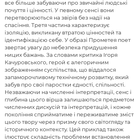
все більше забуваючи про звичайні людські
почуття і цінності. У певному сенсі вони
перетворюються на звірів без надії на
спасіння. Третя частина характеризує
ізоляцію, викликану втратою цінностей та
ідентифікацією себе. У образі Прометея поет
звертає увагу до небезпека придушення
ницих бажань. За словами критика Ігоря
Качуровського, герой є алегоричним
зображенням суспільства, що віддалося
запаморочливому технічному розвитку, який
забув про свої паростки єдності, спільності.
Незважаючи на численні інтерпретації, сенс і
глибина цього вірша залишаються предметом
численних дискусій та інтерпретацій, і кожне
покоління сприйматиме і переживатиме зміст
цього твору через призму свого світогляду та
історичного контексту. Цей приклад також
ілюструє складність проблеми встановлення