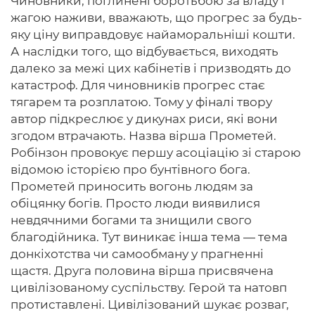
Чиновники, поглинені боротьбою за владу і
жагою наживи, вважають, що прогрес за будь-
яку ціну виправдовує найаморальніші кошти.
А наслідки того, що відбувається, виходять
далеко за межі цих кабінетів і призводять до
катастроф. Для чиновників прогрес стає
тягарем та розплатою. Тому у фіналі твору
автор підкреслює у дикунах риси, які вони
згодом втрачають. Назва вірша Прометей.
Робінзон провокує першу асоціацію зі старою
відомою історією про бунтівного бога.
Прометей приносить вогонь людям за
обіцянку богів. Просто люди виявилися
невдячними богами та знищили свого
благодійника. Тут виникає інша тема — тема
донкіхотства чи самообману у прагненні
щастя. Друга половина вірша присвячена
цивілізованому суспільству. Герой та натовп
протиставлені. Цивілізований шукає розваг,