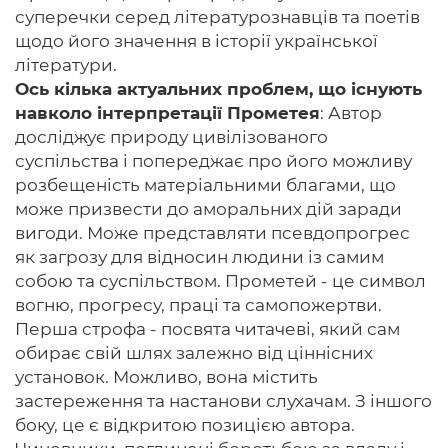
суперечки серед літературознавців та поетів
щодо його значення в історії української
літератури.
Ось кілька актуальних проблем, що існують
навколо інтерпретації Прометея
: Автор
досліджує природу цивілізованого
суспільства і попереджає про його можливу
розбещеність матеріальними благами, що
може призвести до аморальних дій заради
вигоди. Може представляти псевдопрогрес
як загрозу для відносин людини із самим
собою та суспільством. Прометей - це символ
вогню, прогресу, праці та самопожертви.
Перша строфа - посвята читачеві, який сам
обирає свій шлях залежно від ціннісних
установок. Можливо, вона містить
застереження та настанови слухачам. З іншого
боку, це є відкритою позицією автора.