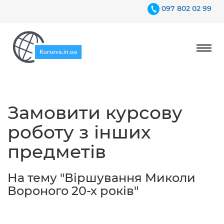
097 802 02 99
Ціни
Замовити курсову
Гарантії
роботу з інших
Відгуки
предметів
Контакти
На тему "Віршування Миколи
Вороного 20-х років"
097 802 02 99