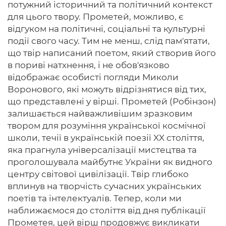
потужний історичний та політичний контекст
для цього твору. Прометей, можливо, є
відгуком на політичні, соціальні та культурні
події свого часу. Тим не менш, слід пам'ятати,
що твір написаний поетом, який створив його
в пориві натхнення, і не обов'язково
відображає особисті погляди Миколи
Воронового, які можуть відрізнятися від тих,
що представлені у вірші. Прометей (Робінзон)
залишається найважливішим зразковим
твором для розуміння української космічної
школи, течії в українській поезії XX століття,
яка прагнула універсалізації мистецтва та
проголошувала майбутнє України як видного
центру світової цивілізації. Твір глибоко
вплинув на творчість сучасних українських
поетів та інтелектуалів. Тепер, коли ми
наближаємося до століття від дня публікації
Прометея, цей вірш продовжує викликати