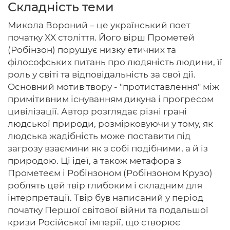
Складність теми
Микола Вороний – це український поет
початку XX століття. Його вірш Прометей
Головна
(Робінзон) порушує низку етичних та
філософських питань про людяність людини, її
Авторам
роль у світі та відповідальність за свої дії.
Основний мотив твору - "протиставлення" між
Умови
примітивним існуванням дикуна і прогресом
цивілізації. Автор розглядає різні грані
Вхiд
людської природи, розмірковуючи у тому, як
людська жадібність може поставити під
загрозу взаємини як з собі подібними, а й із
природою. Ці ідеї, а також метафора з
Прометеєм і Робінзоном (Робінзоном Крузо)
роблять цей твір глибоким і складним для
інтерпретації. Твір був написаний у період
початку Першої світової війни та подальшої
кризи Російської імперії, що створює