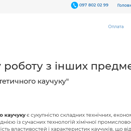
097 802 02 99
Голов
Оплата
 роботу з інших предме
етичного каучуку"
о каучуку
є сукупністю складних технічних, економ
нією із сучасних технологій хімічної промисловост
ть властивостей і характеристик каучуків, що від