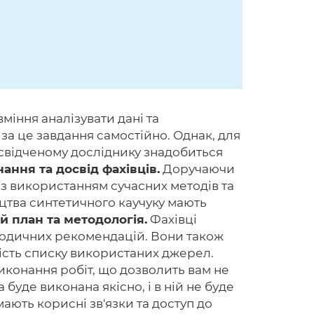
міння аналізувати дані та
за це завдання самостійно. Однак, для
освідченому досліднику знадобиться
нання та досвід фахівців.
Доручаючи
 з використанням сучасних методів та
ицтва синтетичного каучуку мають
 план та методологія.
Фахівці
етодичних рекомендацій. Вони також
ність списку використаних джерел.
иконання робіт, що дозволить вам не
де виконана якісно, ​​і в ній не буде
ають корисні зв'язки та доступ до