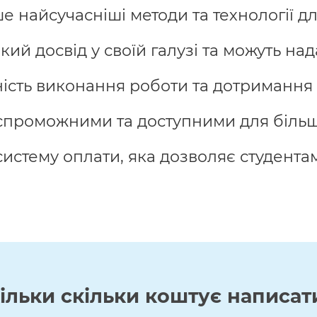
найсучасніші методи та технології дл
ий досвід у своїй галузі та можуть над
ість виконання роботи та дотримання 
спроможними та доступними для більшо
истему оплати, яка дозволяє студента
кільки скільки коштує написат