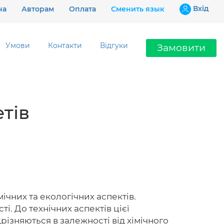
Вхiд
на
Авторам
Оплата
Сменить язык
Умови
Контакти
Відгуки
Замовити
Ціни
тів
Гарантії
Відгуки
Контакти
ічних та екологічних аспектів.
і. До технічних аспектів цієї
097 802 02 99
різняються в залежності від хімічного