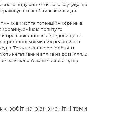
кожного виду синтетичного каучуку, що
о враховувати особливі вимоги до
огічних вимог та потенційних ринків
Головна
 сировину, зміною попиту та
Авторам
боти про навколишнє середовище та
икористанням хімічних реакцій, які
Умови
дходів. Тому важливо розробляти
жують негативний вплив на довкілля. В
Вхiд
ом взаємопов'язаних аспектів, що
 робіт на різноманітні теми.