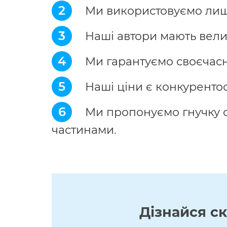
2
Ми використовуємо лише 
3
Наші автори мають велик
4
Ми гарантуємо своєчасн
5
Наші ціни є конкуренто
6
Ми пропонуємо гнучку с
частинами.
Дізнайся с