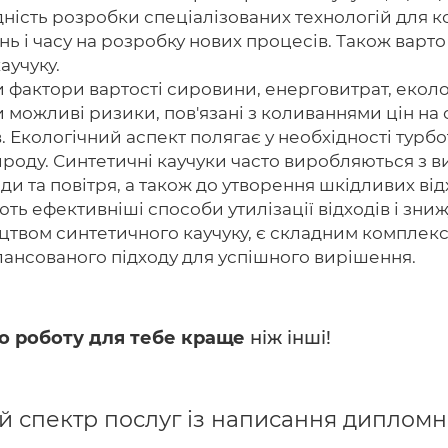
дність розробки спеціалізованих технологій для 
нь і часу на розробку нових процесів. Також варт
аучуку.
и фактори вартості сировини, енерговитрат, екол
ти можливі ризики, пов'язані з коливаннями цін на
. Екологічний аспект полягає у необхідності тур
ироду. Синтетичні каучуки часто виробляються з в
и та повітря, а також до утворення шкідливих ві
ють ефективніші способи утилізації відходів і зни
ицтвом синтетичного каучуку, є складним комплекс
лансованого підходу для успішного вирішення.
о роботу для тебе краще
ніж інші!
спектр послуг із написання дипломних