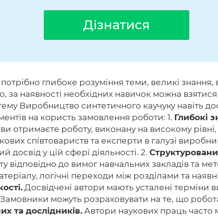
Дізнатися
отрібно глибоке розуміння теми, великі знання, в
, за наявності необхідних навичок можна взятися 
 тему Виробництво синтетичного каучуку навіть д
ументів на користь замовлення роботи: 1.
Глибокі з
ви отримаєте роботу, виконану на високому рівні,
укових співтовариств та експерти в галузі виробн
 досвід у цій сфері діяльності. 2.
Структурований
оту відповідно до вимог навчальних закладів та м
теріалу, логічні переходи між розділами та наяв
ості.
Досвідчені автори мають усталені терміни в
амовники можуть розраховувати на те, що робота бу
их та дослідників.
Автори наукових праць часто м