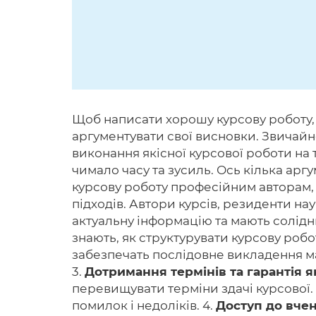
Щоб написати хорошу курсову роботу, п
аргументувати свої висновки. Звичайно
виконання якісної курсової роботи на
чимало часу та зусиль. Ось кілька арг
курсову роботу професійним авторам, 
підходів. Автори курсів, резиденти на
актуальну інформацію та мають солідний
знають, як структурувати курсову роб
забезпечать послідовне викладення ма
3.
Дотримання термінів та гарантія як
перевищувати терміни здачі курсової. З
помилок і недоліків. 4.
Доступ до вчен