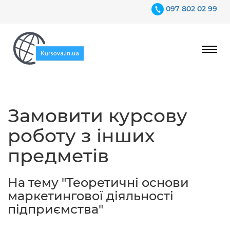
097 802 02 99
Ціни
Замовити курсову
Гарантії
роботу з інших
Відгуки
предметів
Контакти
На тему "Теоретичні основи
маркетингової діяльності
підприємства"
097 802 02 99