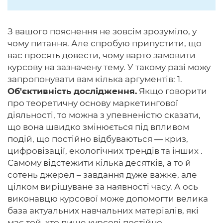
З вашого пояснення не зовсім зрозуміло, у
чому питання. Але спробую припустити, що
вас просять довести, чому варто замовити
курсову на зазначену тему. У такому разі можу
запропонувати вам кілька аргументів: 1.
Об'єктивність дослідження.
Якщо говорити
про теоретичну основу маркетингової
діяльності, то можна з упевненістю сказати,
що вона швидко змінюється під впливом
подій, що постійно відбуваються — криз,
цифровізації, екологічних трендів та інших .
Самому відстежити кілька десятків, а то й
сотень джерел – завдання дуже важке, але
цілком вирішуване за наявності часу. А ось
виконавцю курсової може допомогти велика
база актуальних навчальних матеріалів, які
має той, хто пише курсові постійно.