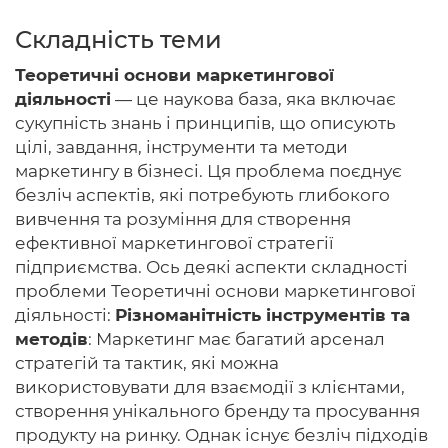
Складність теми
Теоретичні основи маркетингової
Головна
діяльності
— це наукова база, яка включає
сукупність знань і принципів, що описують
Авторам
цілі, завдання, інструменти та методи
маркетингу в бізнесі. Ця проблема поєднує
Умови
безліч аспектів, які потребують глибокого
Вхiд
вивчення та розуміння для створення
ефективної маркетингової стратегії
підприємства. Ось деякі аспекти складності
проблеми Теоретичні основи маркетингової
діяльності:
Різноманітність інструментів та
методів
: Маркетинг має багатий арсенал
стратегій та тактик, які можна
використовувати для взаємодії з клієнтами,
створення унікального бренду та просування
продукту на ринку. Однак існує безліч підходів