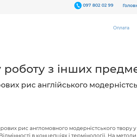
097 802 02 99
Голов
Оплата
 роботу з інших предме
ових рис англійського модерністсь
ових рис англомовного модерністського твору у 
. Відмінності в концепціях і термінології. На мето