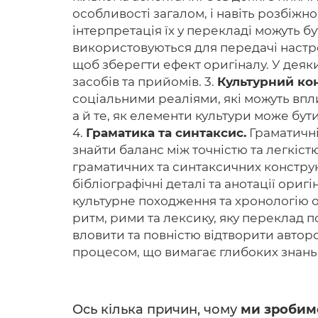
особливості загалом, і навіть розбіжн
інтерпретація їх у перекладі можуть б
використовуються для передачі настр
щоб зберегти ефект оригіналу. У деяк
засобів та прийомів. 3.
Культурний кон
соціальними реаліями, які можуть впл
а й те, як елементи культури може бут
4.
Граматика та синтаксис.
Граматичні
знайти баланс між точністю та легкіст
граматичних та синтаксичних конструк
бібліографічні деталі та анотації ориг
культурне походження та хронологію 
ритм, рими та лексику, яку переклад 
вловити та повністю відтворити автор
процесом, що вимагає глибоких знань і 
Ось кілька причин, чому
ми зробим