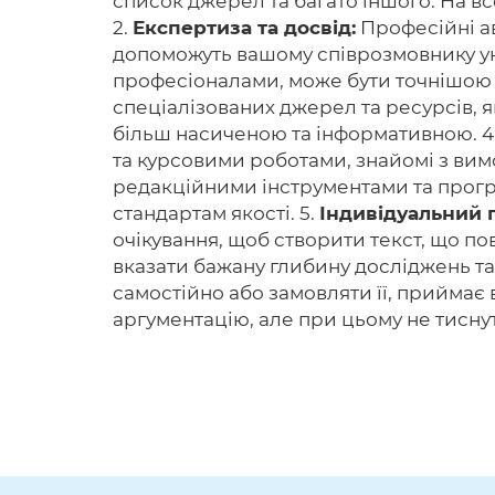
список джерел та багато іншого. На вс
2.
Експертиза та досвід:
Професійні ав
допоможуть вашому співрозмовнику ун
професіоналами, може бути точнішою 
спеціалізованих джерел та ресурсів, 
більш насиченою та інформативною. 4
та курсовими роботами, знайомі з вим
редакційними інструментами та прогр
стандартам якості. 5.
Індивідуальний п
очікування, щоб створити текст, що п
вказати бажану глибину досліджень та
самостійно або замовляти її, приймає
аргументацію, але при цьому не тисну