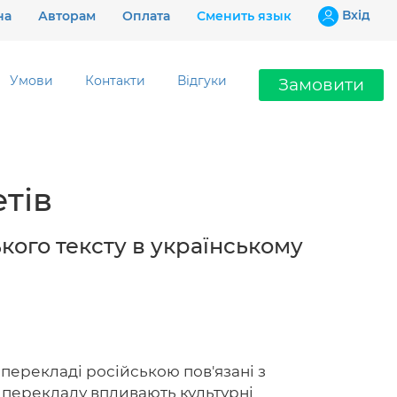
Вхiд
на
Авторам
Оплата
Сменить язык
Умови
Контакти
Відгуки
Замовити
Ціни
тів
Гарантії
Відгуки
кого тексту в українському
Контакти
перекладі російською пов'язані з
097 802 02 99
ди перекладу впливають культурні