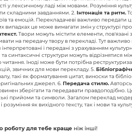
ості у лексичному ладі між мовами. Розуміння куль
ути складними завданнями. 2.
Інтонація та ритм.
То
оїв та емоцій. Перекладачеві важливо передати ц
их випадках це може вимагати змін у структурі пр
текст.
Твори можуть містити елементи, пов'язані 
ивати на передачу твору в перекладі. Тут важливо
и інтерпретовані і передані з урахуванням культур
 та синтаксичні структури можуть відрізнятися мі
ю читання. Іноді може бути потрібна реструктуриз
цій, звичних для мови перекладу. 5.
Бібліографіч
іналу, такі як форматування цитат, виноски та біб
оригінальних джерел. 6.
Передача стилю.
Авторсь
повинен зберігати та передавати правдоподібно. Ц
ські прийоми та символи. Загалом переклад модер
розуміння як вихідного тексту, так і мови та куль
о роботу для тебе краще
ніж інші!