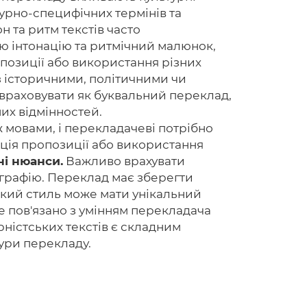
турно-специфічних термінів та
н та ритм текстів часто
ю інтонацію та ритмічний малюнок,
опозиції або використання різних
Головна
з історичними, політичними чи
Авторам
 враховувати як буквальний переклад,
них відмінностей.
Умови
ж мовами, і перекладачеві потрібно
ація пропозиції або використання
Вхiд
ні нюанси.
Важливо врахувати
ліографію. Переклад має зберегти
кий стиль може мати унікальний
е пов'язано з умінням перекладача
ністських текстів є складним
тури перекладу.