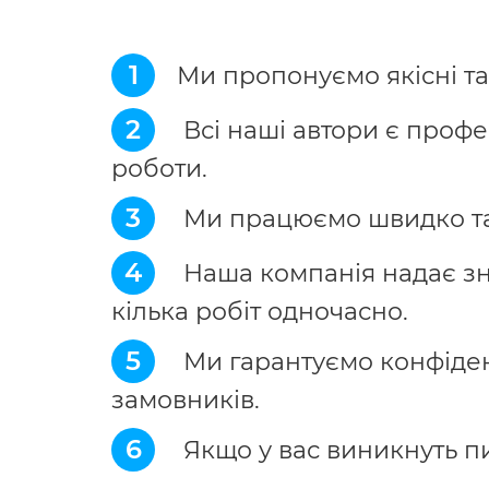
1
Ми пропонуємо якісні та
2
Всі наші автори є профес
роботи.
3
Ми працюємо швидко та 
4
Наша компанія надає зни
кілька робіт одночасно.
5
Ми гарантуємо конфіден
замовників.
6
Якщо у вас виникнуть п