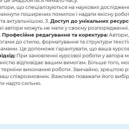
е це знадобиться чимало часу.
тори, що спеціалізуються на наукових дослідження
икнути поширених помилок і надати якісну робот
та актуальнішою. 3.
Доступ до унікальних ресурсі
які автори можуть не мати у своєму розпорядженні
.
Професійне редагування та коректура:
Автори,
огами до стилю, форматування та структури тексті
амами. Це допоможе гарантувати, що ваша курсов
ідхід:
При замовленні курсової роботи у автора 
овністю відповідає вашим вимогам. Більше того, м
 терміни виконання роботи. Звичайно, зрештою р
 ваш співрозмовник. Важливо поважати його вибі
ти надто сильно.