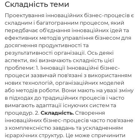
Складність теми
Проектування інноваційних бізнес-процесів є
складним і багатогранним процесом, який
Головна
передбачає об'єднання інноваційних ідей та
ефективних методів управління бізнесом для
Авторам
досягнення продуктивності та
результативності організації. Ось деякі
Умови
аспекти, які визначають складність цієї
проблеми: 1. Інновації Інноваційні бізнес-
Вхiд
процеси зазвичай пов'язані з використанням
нових технологій, організаційних моделей
або методів роботи. Вони мають на увазі зміну
в підходах до традиційних процесів і часто
вимагають адаптації існуючих систем та
процедур. 2.
Складність.
Створення
інноваційних бізнес-процесів часто пов'язане
з комплексністю завдань та ускладненням
ієрархічних структур. Це може спричинити