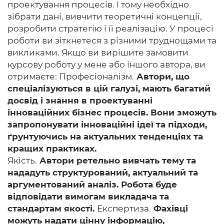
проектування процесів. І тому необхідно
зібрати дані, вивчити теоретичні концепції,
розробити стратегію і її реалізацію. У процесі
роботи ви зіткнетеся з різними труднощами та
викликами. Якщо ви вирішите замовити
курсову роботу у мене або іншого автора, ви
отримаєте: Професіоналізм.
Автори, що
спеціалізуються в цій галузі, мають багатий
досвід і знання в проектуванні
інноваційних бізнес процесів. Вони зможуть
запропонувати інноваційні ідеї та підходи,
ґрунтуючись на актуальних тенденціях та
кращих практиках.
Якість.
Автори ретельно вивчать тему та
нададуть структурований, актуальний та
аргументований аналіз. Робота буде
відповідати вимогам викладача та
стандартам якості.
Експертиза.
Фахівці
можуть надати цінну інформацію,