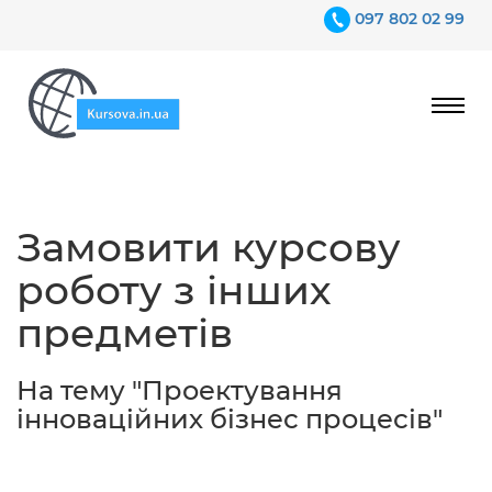
097 802 02 99
Ціни
Замовити курсову
Гарантії
роботу з інших
Відгуки
предметів
Контакти
На тему "Проектування
інноваційних бізнес процесів"
097 802 02 99