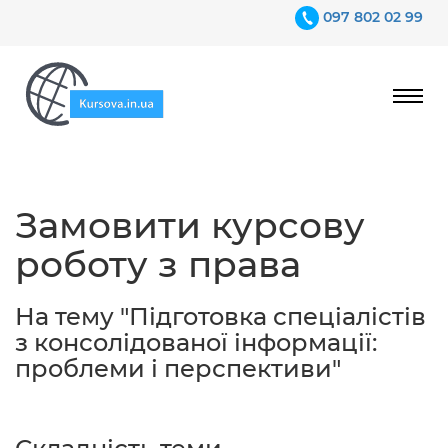
097 802 02 99
Ціни
Замовити курсову
Гарантії
роботу з права
Відгуки
Контакти
На тему "Підготовка спеціалістів
з консолідованої інформації:
проблеми і перспективи"
097 802 02 99