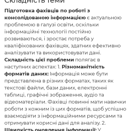
Складність теми
Підготовка фахівців по роботі з
консолідованою інформацією
є актуальною
проблемою в галузі освіти, оскільки
Головна
інформаційні технології постійно
розвиваються, і зростає потреба у
Авторам
кваліфікованих фахівцях, здатних ефективно
Умови
аналізувати та використовувати дані.
Складність цієї проблеми
полягає в
Вхiд
наступних аспектах: 1.
Різноманітність
форматів даних:
Інформація може бути
представлена ​​в різних форматах, таких як
текстові файли, бази даних, електронні
таблиці, графічні зображення, аудіо та
відеоматеріали. Фахівці повинні мати навички
роботи з кожним із цих форматів, щоб успішно
взаємодіяти з інформаційними ресурсами та
отримувати корисні дані для аналізу. 2.
Швидкість оновлення інформації:
У