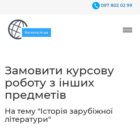
097 802 02 99
Ціни
Замовити курсову
Гарантії
роботу з інших
Відгуки
предметів
Контакти
На тему "Історія зарубіжної
літератури"
097 802 02 99