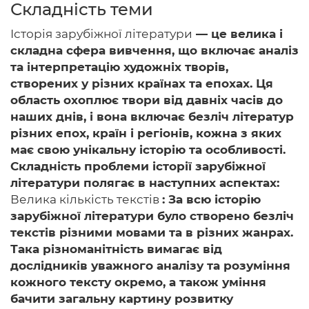
Складність теми
Історія зарубіжної літератури
— це велика і
складна сфера вивчення, що включає аналіз
Головна
та інтерпретацію художніх творів,
створених у різних країнах та епохах. Ця
Авторам
область охоплює твори від давніх часів до
наших днів, і вона включає безліч літератур
Умови
різних епох, країн і регіонів, кожна з яких
має свою унікальну історію та особливості.
Вхiд
Складність проблеми історії зарубіжної
літератури полягає в наступних аспектах:
Велика кількість текстів
: За всю історію
зарубіжної літератури було створено безліч
текстів різними мовами та в різних жанрах.
Така різноманітність вимагає від
дослідників уважного аналізу та розуміння
кожного тексту окремо, а також уміння
бачити загальну картину розвитку