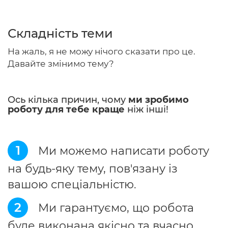
Складність теми
Головна
На жаль, я не можу нічого сказати про це.
Давайте змінимо тему?
Авторам
Умови
Ось кілька причин, чому
ми зробимо
роботу для тебе краще
ніж інші!
Вхiд
1
Ми можемо написати роботу
на будь-яку тему, пов'язану із
вашою спеціальністю.
2
Ми гарантуємо, що робота
буде виконана якісно та вчасно.