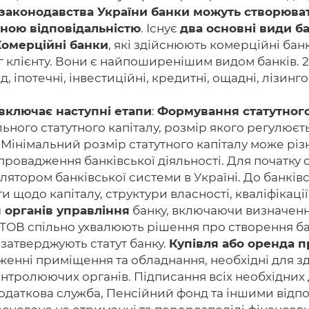
 законодавства України банки можуть створюва
еною відповідальністю
. Існує
два основні види б
Комерційні банки
, які здійснюють комерційні бан
г клієнту. Вони є найпоширенішим видом банків. 2
іпотечні, інвестиційні, кредитні, ощадні, лізинго
 включає наступні етапи
:
Формування статутного
ного статутного капіталу, розмір якого регулюєть
Мінімальний розмір статутного капіталу може різн
провадження банківської діяльності. Для початку с
лятором банківської системи в Україні. До банків
и щодо капіталу, структури власності, кваліфікаці
 органів управління
банку, включаючи визначення
 ТОВ спільно ухвалюють рішення про створення бан
 затверджують статут банку.
Купівля або оренда 
енні приміщення та обладнання, необхідні для зді
онтролюючих органів. Підписання всіх необхідних 
одаткова служба, Пенсійний фонд та іншими відпо