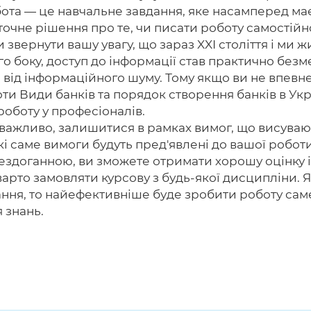
бота — це навчальне завдання, яке насамперед ма
таточне рішення про те, чи писати роботу самостійн
и звернути вашу увагу, що зараз XXI століття і ми 
ого боку, доступ до інформації став практично безм
і від інформаційного шуму. Тому якщо ви не впевне
и Види банків та порядок створення банків в Укра
роботу у професіоналів.
 важливо, залишитися в рамках вимог, що висуваю
які саме вимоги будуть пред'явлені до вашої робот
ездоганною, ви зможете отримати хорошу оцінку 
варто замовляти курсову з будь-якої дисципліни. 
ання, то найефективніше буде зробити роботу сам
я знань.