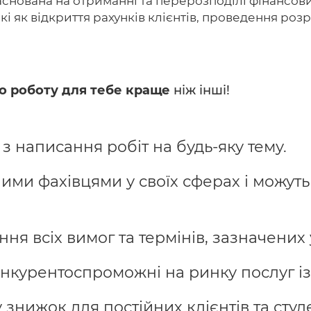
 заснована на отриманні та перерозподілі фінансов
акі як відкриття рахунків клієнтів, проведення роз
о роботу для тебе краще
ніж інші!
 написання робіт на будь-яку тему.
ими фахівцями у своїх сферах і можуть
я всіх вимог та термінів, зазначених 
онкурентоспроможні на ринку послуг із
нижок для постійних клієнтів та студе