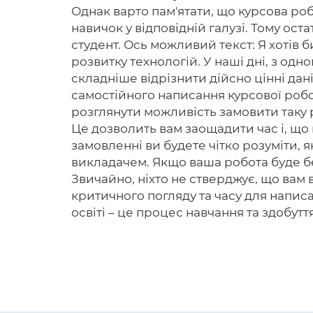
Однак варто пам'ятати, що курсова ро
навичок у відповідній галузі. Тому ос
студент. Ось можливий текст: Я хотів б
розвитку технологій. У наші дні, з одн
складніше відрізнити дійсно цінні дан
самостійного написання курсової робот
розглянути можливість замовити таку 
Це дозволить вам заощадити час і, що
замовленні ви будете чітко розуміти, 
викладачем. Якщо ваша робота буде б
Звичайно, ніхто не стверджує, що вам 
критичного погляду та часу для напис
освіті – це процес навчання та здобутт