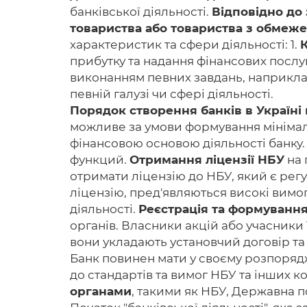
банківської діяльності.
Відповідно до
товариства або товариства з обмеж
характеристик та сфери діяльності: 1.
прибутку та надання фінансових послу
виконанням певних завдань, наприклад, 
певній галузі чи сфері діяльності.
Порядок створення банків в Україні
можливе за умови формування мінімаль
фінансовою основою діяльності банку. 
функций.
Отримання ліцензії НБУ
на 
отримати ліцензію до НБУ, який є регу
ліцензію, пред'являються високі вимог
діяльності.
Реєстрація та формування
органів. Власники акцій або учасники
вони укладають установчий договір та
Банк повинен мати у своєму розпорядж
до стандартів та вимог НБУ та інших к
органами
, такими як НБУ, Державна п