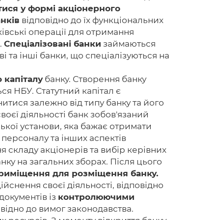
тися у формі акціонерного
анків
відповідно до їх функціональних
ківські операції для отримання
.
Спеціалізовані банки
займаються
Головна
ві та інші банки, що спеціалізуються на
Авторам
 капіталу
банку. Створення банку
Умови
ся НБУ. Статутний капітал є
итися залежно від типу банку та його
Вхiд
воєї діяльності банк зобов'язаний
ської установи, яка бажає отримати
ї персоналу та інших аспектів
 складу акціонерів та вибір керівних
ку на загальних зборах. Після цього
приміщення для розміщення банку.
йснення своєї діяльності, відповідно
документів із
контролюючими
відно до вимог законодавства.