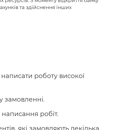
их ресурсів. З моменту відкриття банку
рахунків та здійснення інших
 написати роботу високої
у замовленні.
 написання робіт.
нтів, які замовляють декілька