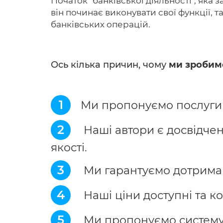
Початок "банківської діяльності", яка
він починає виконувати свої функції, т
банківських операцій.
Ось кілька причин, чому
ми зробим
1
Ми пропонуємо послуги з
2
Наші автори є досвідчен
якості.
3
Ми гарантуємо дотриманн
4
Наші ціни доступні та к
5
Ми пропонуємо систему з