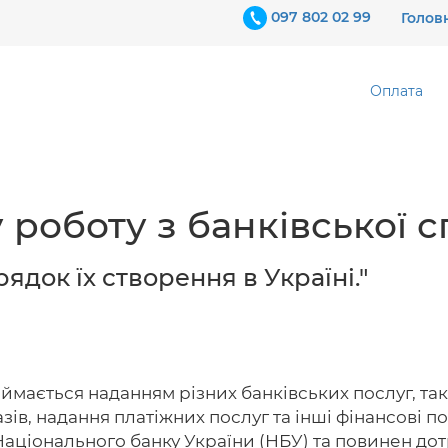
097 802 02 99
Голов
Оплата
 роботу з банківської 
ядок їх створення в Україні."
займається наданням різних банківських послуг, та
ів, надання платіжних послуг та інші фінансові п
аціонального банку України (НБУ) та повинен до