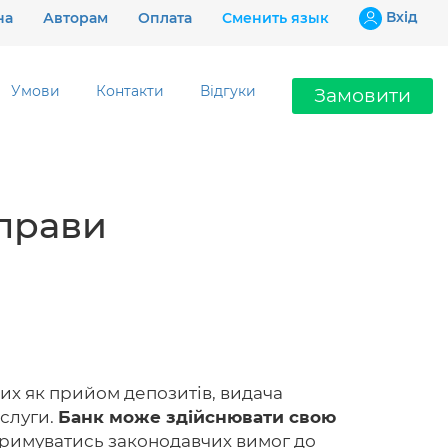
Вхiд
на
Авторам
Оплата
Сменить язык
Умови
Контакти
Відгуки
Замовити
Ціни
справи
Гарантії
Відгуки
Контакти
ких як прийом депозитів, видача
ослуги.
Банк може здійснювати свою
097 802 02 99
тримуватись законодавчих вимог до