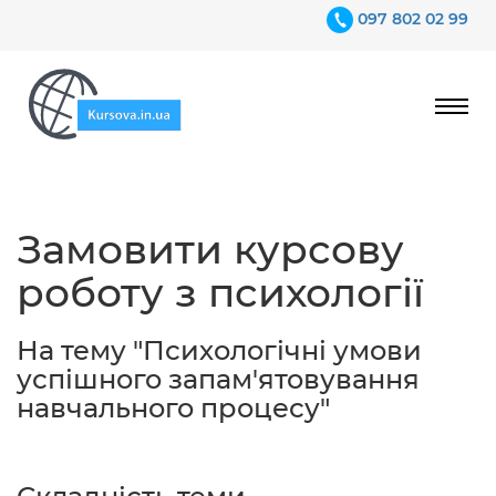
097 802 02 99
Ціни
Замовити курсову
Гарантії
роботу з психології
Відгуки
Контакти
На тему "Психологічні умови
успішного запам'ятовування
навчального процесу"
097 802 02 99