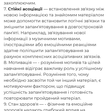
захоплюючим.
7.
Стійкі асоціації
— встановлення зв'язку між
новою інформацією та знайомим матеріалом
може допомогти встановити логічні зв'язки та
зміцнити запам'ятовування в довгостроковій
пам'яті. Наприклад, зв'язування нової
інформації з музичними мотивами,
ілюстраціями або емоційними реакціями
здатне поліпшити запам'ятовування за
рахунок комплексних асоціативних зв'язків.
8. Мотивація — - розуміння мотивів та цілей
навчання відіграє важливу роль у успішному
запам'ятовуванні. Розуміння того, чому
необхідно засвоїти той чи інший матеріал, є
мотивуючим фактором, що підвищує
успішність запам'ятовування і готовність
повторювати пройдений матеріал.
9. Стан здоров'я — - фізичне та емоційне
здоров'я надають глибокий вплив на