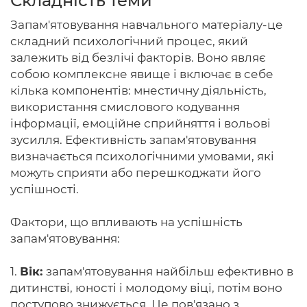
Складність теми
Запам'ятовування навчального матеріалу-це
складний психологічний процес, який
залежить від безлічі факторів. Воно являє
Головна
собою комплексне явище і включає в себе
кілька компонентів: мнестичну діяльність,
Авторам
використання смислового кодування
Умови
інформації, емоційне сприйняття і вольові
зусилля. Ефективність запам'ятовування
Вхiд
визначається психологічними умовами, які
можуть сприяти або перешкоджати його
успішності.
Фактори, що впливають на успішність
запам'ятовування:
1.
Вік:
запам'ятовування найбільш ефективно в
дитинстві, юності і молодому віці, потім воно
поступово знижується. Це пов'язано з