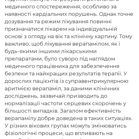
медичного спостереження, особливо за
наявності кардіальних порушень. Однак точне
дозування та режим лікування повинні
призначатися лікарем на індивідуальній
основі з огляду на вік та клінічну картину. Тому
важливо, щоб лікування верапамілом, як і
будь-якими іншими лікарськими
препаратами, було суворо під наглядом
медичного працівника для забезпечення
безпеки та найкращих результатів терапії. У
дорослих пацієнтів із суправентрикулярною
аритмією верапаміл, за даними клінічних
досліджень, зазвичай призводить до
нормалізації частоти серцевих скорочень у
більшості випадків. Загалом ефективність
верапамілу добре доведена в таких ситуаціях.
У різних вікових групах можуть змінюватись
фізіологічні процеси, що впливають на