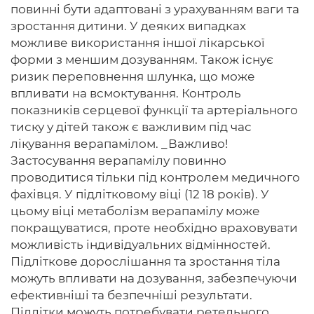
повинні бути адаптовані з урахуванням ваги та
зростання дитини. У деяких випадках
можливе використання іншої лікарської
форми з меншим дозуванням. Також існує
ризик переповнення шлунка, що може
впливати на всмоктування. Контроль
показників серцевої функції та артеріального
тиску у дітей також є важливим під час
лікування верапамілом. _Важливо!
Застосування верапамілу повинно
проводитися тільки під контролем медичного
фахівця. У підлітковому віці (12 18 років). У
цьому віці метаболізм верапамілу може
покращуватися, проте необхідно враховувати
можливість індивідуальних відмінностей.
Підліткове дорослішання та зростання тіла
можуть впливати на дозування, забезпечуючи
ефективніші та безпечніші результати.
Підлітки можуть потребувати ретельного