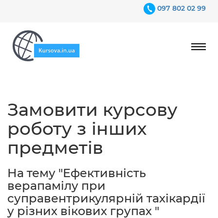
097 802 02 99
Ціни
Замовити курсову
Гарантії
роботу з інших
Відгуки
предметів
Контакти
На тему "Ефективність
верапамілу при
суправентрикулярній тахікардії
у різних вікових групах "
097 802 02 99