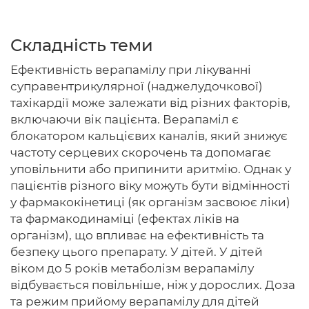
Складність теми
Головна
Ефективність верапамілу при лікуванні
суправентрикулярної (наджелудочкової)
Авторам
тахікардії може залежати від різних факторів,
включаючи вік пацієнта. Верапаміл є
Умови
блокатором кальцієвих каналів, який знижує
Вхiд
частоту серцевих скорочень та допомагає
уповільнити або припинити аритмію. Однак у
пацієнтів різного віку можуть бути відмінності
у фармакокінетиці (як організм засвоює ліки)
та фармакодинаміці (ефектах ліків на
організм), що впливає на ефективність та
безпеку цього препарату. У дітей. У дітей
віком до 5 років метаболізм верапамілу
відбувається повільніше, ніж у дорослих. Доза
та режим прийому верапамілу для дітей