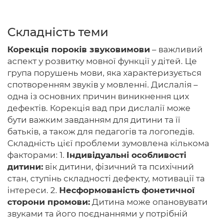
Складність теми
Головна
Корекція пороків звуковимови
– важливий
аспект у розвитку мовної функції у дітей. Це
Авторам
група порушень мови, яка характеризується
спотворенням звуків у мовленні. Дислалія –
Умови
одна із основних причин виникнення цих
Вхiд
дефектів. Корекція вад при дислалії може
бути важким завданням для дитини та її
батьків, а також для педагогів та логопедів.
Складність цієї проблеми зумовлена ​​кількома
факторами: 1.
Індивідуальні особливості
дитини:
вік дитини, фізичний та психічний
стан, ступінь складності дефекту, мотивації та
інтереси. 2.
Несформованість фонетичної
сторони промови:
Дитина може опановувати
звуками та його поєднаннями у потрібній