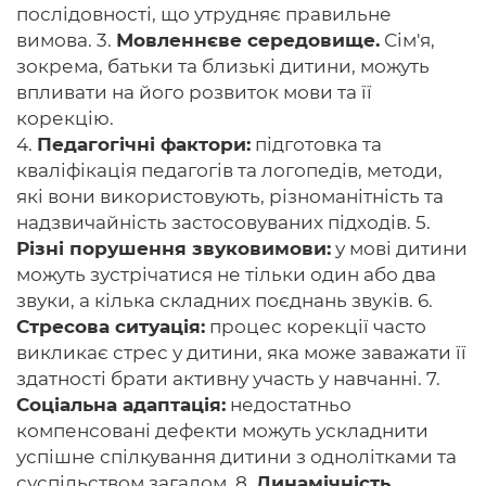
послідовності, що утрудняє правильне
вимова. 3.
Мовленнєве середовище.
Сім'я,
зокрема, батьки та близькі дитини, можуть
впливати на його розвиток мови та її
корекцію.
4.
Педагогічні фактори:
підготовка та
кваліфікація педагогів та логопедів, методи,
які вони використовують, різноманітність та
надзвичайність застосовуваних підходів. 5.
Різні порушення звуковимови:
у мові дитини
можуть зустрічатися не тільки один або два
звуки, а кілька складних поєднань звуків. 6.
Стресова ситуація:
процес корекції часто
викликає стрес у дитини, яка може заважати її
здатності брати активну участь у навчанні. 7.
Соціальна адаптація:
недостатньо
компенсовані дефекти можуть ускладнити
успішне спілкування дитини з однолітками та
суспільством загалом. 8.
Динамічність