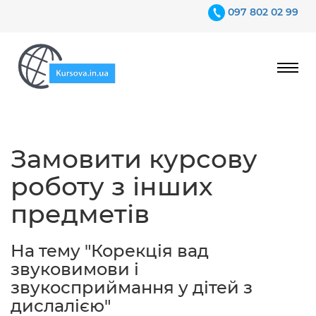
097 802 02 99
Ціни
Замовити курсову
Гарантії
роботу з інших
Відгуки
предметів
Контакти
На тему "Корекція вад
звуковимови і
звукосприймання у дітей з
дислалією"
097 802 02 99