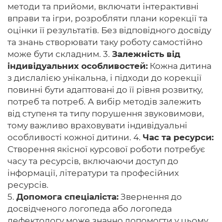
методи та прийоми, включати інтерактивні
вправи та ігри, розробляти плани корекції та
оцінки її результатів. Без відповідного досвіду
та знань створювати таку роботу самостійно
може бути складним. 3.
Залежність від
індивідуальних особливостей:
Кожна дитина
з дислалією унікальна, і підходи до корекції
повинні бути адаптовані до її рівня розвитку,
потреб та потреб. А вибір методів залежить
від ступеня та типу порушення звуковимови,
тому важливо враховувати індивідуальні
особливості кожної дитини. 4.
Час та ресурси:
Створення якісної курсової роботи потребує
часу та ресурсів, включаючи доступ до
інформації, літератури та професійних
ресурсів.
5.
Допомога спеціаліста:
Звернення до
досвідченого логопеда або логопеда
дефектологу може значно допомогти у цьому