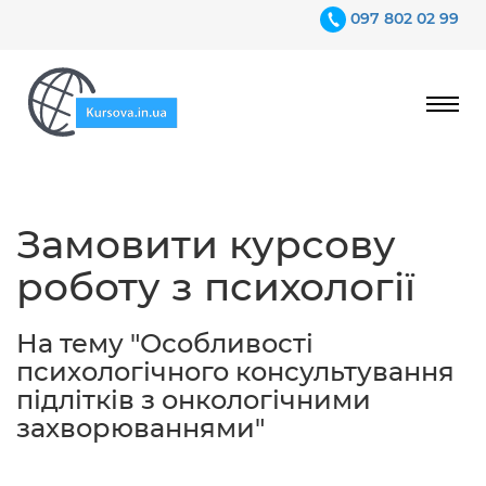
097 802 02 99
Ціни
Замовити курсову
Гарантії
роботу з психології
Відгуки
Контакти
На тему "Особливості
психологічного консультування
підлітків з онкологічними
захворюваннями"
097 802 02 99