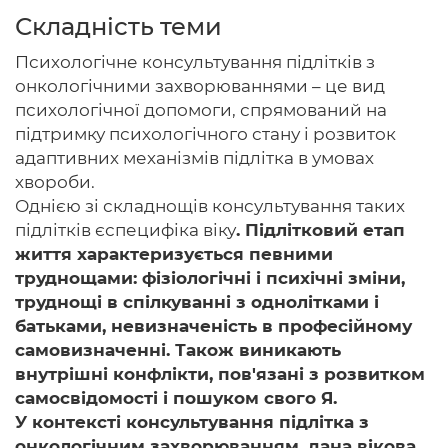
Складність теми
Психологічне консультування підлітків з
онкологічними захворюваннями – це вид
Головна
психологічної допомоги, спрямований на
підтримку психологічного стану і розвиток
Авторам
адаптивних механізмів підлітка в умовах
Умови
хвороби.
Однією зі складнощів консультування таких
Вхiд
підлітків єспецифіка віку
. Підлітковий етап
життя характеризується певними
труднощами: фізіологічні і психічні зміни,
труднощі в спілкуванні з однолітками і
батьками, невизначеність в професійному
самовизначенні. Також виникають
внутрішні конфлікти, пов'язані з розвитком
самосвідомості і пошуком свого Я.
У контексті консультування підлітка з
онкологічним захворюванням, дана вікова