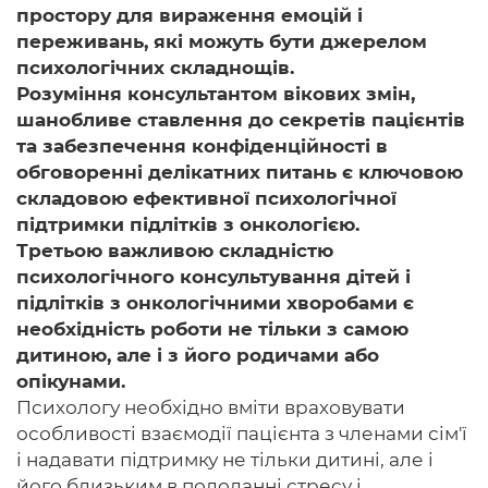
простору для вираження емоцій і
переживань, які можуть бути джерелом
психологічних складнощів.
Розуміння консультантом вікових змін,
шанобливе ставлення до секретів пацієнтів
та забезпечення конфіденційності в
обговоренні делікатних питань є ключовою
складовою ефективної психологічної
підтримки підлітків з онкологією.
Третьою важливою складністю
психологічного консультування дітей і
підлітків
з онкологічними хворобами є
необхідність роботи не тільки з самою
дитиною, але і з його родичами або
опікунами.
Психологу необхідно вміти враховувати
особливості взаємодії пацієнта з членами сім'ї
і надавати підтримку не тільки дитині, але і
його близьким в подоланні стресу і