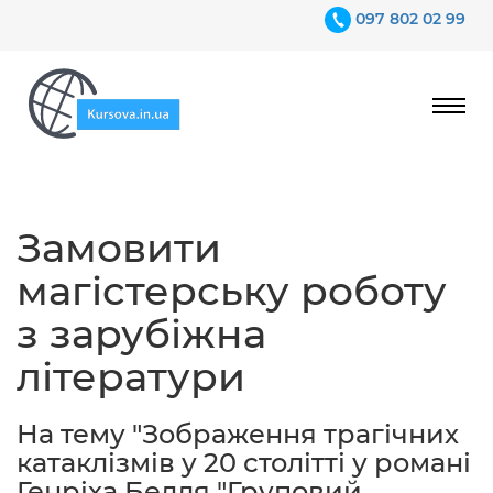
097 802 02 99
Ціни
Замовити
Гарантії
магістерську роботу
Відгуки
з зарубіжна
Контакти
літератури
На тему "Зображення трагічних
катаклізмів у 20 столітті у романі
097 802 02 99
Генріха Белля "Груповий