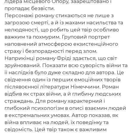
лідера місцевого Опору, заарештовано і
пропадає безвісти.
Персонажі роману стикаються не лише з
загрозою смерті, а й із жахами насильства та
нелюдяності, що робить цей твір особливо
важким та похмурим. Груповий портрет
наповнений атмосферою екзистенційного
страху і безпорадності перед злом.
Наприкінці роману Фріді здається, що світ
зруйнований. Показати всю суворість війни та
її наслідків було дуже складно для автора. Це
свідчення один із перших емоційних творів
післявоєнної літератури Німеччини. Роман
відбив як страх війни, а й глибину людських
страждань. Для роману характерний і
глибокий психологізм в описі взаємин людей
в екстремальних умовах. Автор показав, як
війна впливає на людей, їх поведінку та
свідомість. Цей твір також є важливим