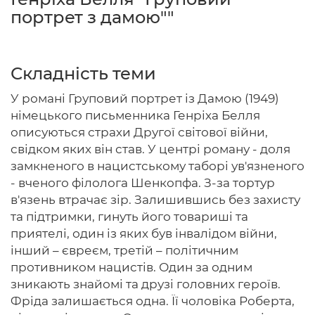
портрет з дамою""
Головна
Складність теми
Авторам
У романі Груповий портрет із Дамою (1949)
німецького письменника Генріха Белля
Умови
описуються страхи Другої світової війни,
свідком яких він став. У центрі роману - доля
Вхiд
замкненого в нацистському таборі ув'язненого
- вченого філолога Шенкопфа. З-за тортур
в'язень втрачає зір. Залишившись без захисту
та підтримки, гинуть його товариші та
приятелі, один із яких був інвалідом війни,
інший – євреєм, третій – політичним
противником нацистів. Один за одним
зникають знайомі та друзі головних героїв.
Фріда залишається одна. Її чоловіка Роберта,