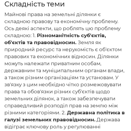
Складність теми
Майнові права на земельні ділянки є
складною правову та економічну проблему.
Головна
Ось деякі аспекти, що роблять цю проблему
складною: 1.
Різноманітність суб'єктів,
Авторам
об'єктів та правовідносин.
Земля як
природний ресурс та нерухомість є об'єктом
Умови
правових та економічних відносин. Ділянки
можуть належати приватним особам,
Вхiд
державним та муніципальним органам влади,
а також різним організаціям та установам. У
зв'язку з цим необхідно чітко розмежовувати
права та обов'язки різних суб'єктів щодо
земельних ділянок, а також забезпечувати
справедливий розподіл прав на землю між
різними категоріями. 2.
Державна політика в
галузі земельних правовідносин.
Держава
відіграє ключову роль у регулюванні