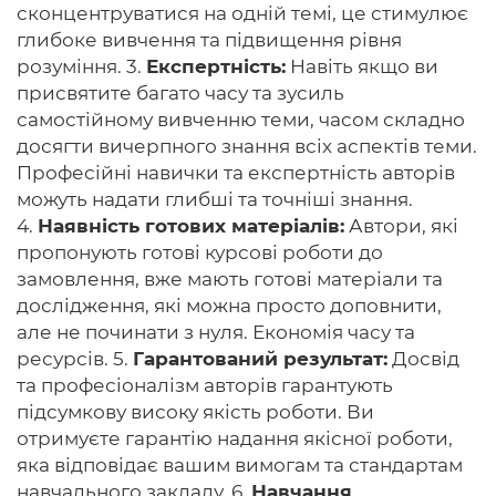
сконцентруватися на одній темі, це стимулює
глибоке вивчення та підвищення рівня
розуміння. 3.
Експертність:
Навіть якщо ви
присвятите багато часу та зусиль
самостійному вивченню теми, часом складно
досягти вичерпного знання всіх аспектів теми.
Професійні навички та експертність авторів
можуть надати глибші та точніші знання.
4.
Наявність готових матеріалів:
Автори, які
пропонують готові курсові роботи до
замовлення, вже мають готові матеріали та
дослідження, які можна просто доповнити,
але не починати з нуля. Економія часу та
ресурсів. 5.
Гарантований результат:
Досвід
та професіоналізм авторів гарантують
підсумкову високу якість роботи. Ви
отримуєте гарантію надання якісної роботи,
яка відповідає вашим вимогам та стандартам
навчального закладу. 6.
Навчання