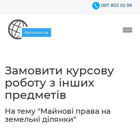
097 802 02 99
Ціни
Замовити курсову
Гарантії
роботу з інших
Відгуки
предметів
Контакти
На тему "Майнові права на
земельні ділянки"
097 802 02 99